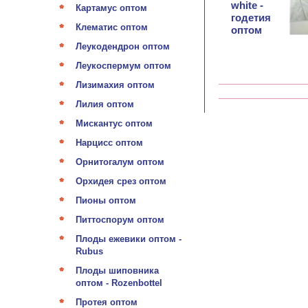
white -
Картамус оптом
годетия
Клематис оптом
оптом
Леукодендрон оптом
Леукоспермум оптом
Лизимахия оптом
Лилия оптом
Мискантус оптом
Нарцисс оптом
Орнитогалум оптом
Орхидея срез оптом
Пионы оптом
Питтоспорум оптом
Плоды ежевики оптом -
Rubus
Плоды шиповника
оптом - Rozenbottel
Протея оптом