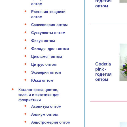
годетия
оптом
оптом
Растения хищники
оптом
Сансевиерия оптом
Суккуленты оптом
Фикус оптом
Филодендрон оптом
Цикламен оптом
Godetia
Цитрус оптом
pink -
Эхеверия оптом
годетия
оптом
Юкка оптом
Каталог среза цветов,
зелени и экзотики для
флористики
Аконитум оптом
Аллиум оптом
Альстромерия оптом