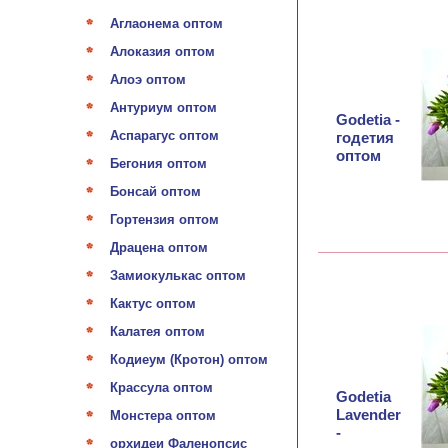
Аглаонема оптом
Алоказия оптом
Алоэ оптом
Антуриум оптом
Godetia -
Аспарагус оптом
годетия
оптом
Бегония оптом
Бонсай оптом
Гортензия оптом
Драцена оптом
Замиокулькас оптом
Кактус оптом
Калатея оптом
Кодиеум (Кротон) оптом
Крассула оптом
Godetia
Lavender
Монстера оптом
-
орхидеи Фаленопсис