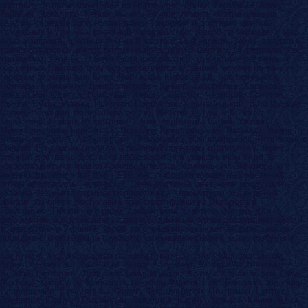
поставок от производителей из Голландии, Дании, Германии, Азии,
Тайваня, Эквадора, Кении, мы можем предложить низкие цены на
закупку через вебшоп голландской компании и доставку цветов,
комнатных и уличных растений орхидей с доставкой по Украине. У нас
можно заказать цветы оптом на 8 марта и 14 февраля. Заказ, закупка и
транспортировка цветов оптом на праздники 8 марта и 14 февраля роз,
хризантем, зелени, экзотики для флористики, комнатных растений и
горшечных цветов оптом осуществляется в данный момент по таким
городам Украины как: Киев, Черкассы, Кировоград, Кропивницкий,
Полтава, Кременчуг, Днепропетровск, Днепр, Запорожье, Харьков,
Кривой Рог, Одесса, Николаев, Херсон, Шостка, Чернигов, Конотоп,
Нежин, Сумы, Ромны, Прилуки, Переяслав-Хмельницький, Бiла Церква,
Сарни, Новоград-Волинський, Рiвне, Житомир, Луцьк, Ковель,
Коростень, Почаiв, Шепетовка, Львiв, Тернопiль, Стрий, Ужгород,
Мукачево, Iванофранкiвськ, Чернiвцi, Хмельницький, Винница, Умань,
Бердичев, Смiла, Александрiя, Первомайск, Южноукраинск, Вознесенск,
Очаков. По другим городам и районным центрам отправляем через
службы доставки. Доставка производится в упакованном виде, в
котором цветы отправил производитель в Голландии и Эквадоре, а
именно фулбокс ( full box ), 519, AA, либо для горшечных растений
оптом евротролль ( euro-troll ). Цена доставки цветочной продукции
указана без учета стоимости прекулинга - процедуры охлаждения
цветов роз оптом после авиа-транспортировки из Эквадора в
Голландию. После чего розы, хризантемы, экзотика, зелень для
флористики и другие цветы срез и горшечные оптом доставляют авто
транспортом в Украину. Кроме того машина заезжает забрать заказы
посадочного материала (луковиц, саженцев и семян), если требуется.
как купить и сделать заказ на комнатные растения: Орхидеи оптом,
Агава, Аглаонема, Алоказия, Алоэ, Антуриум, Аспарагус, Бегония,
Бонсай, Гортензия, Драцена, Замиокулькас, Кактус, Калатея, Кодиеум
(Кротон), Крассула, Монстера, орхидеи Фаленопсис, Растения хищники,
Сансевиерия, Суккуленты, Фикус, Филодендрон, Цикламен, Цитрус,
Эхеверия, Юкка из Голландии, Эквадора, Китая, Израиля, Кении, Азии,