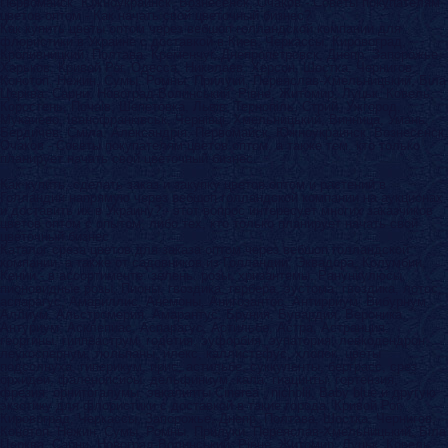
Первомайск, Южноукраинск, Вознесенск, Очаков - Советы покупателям
цветов оптом - Как начать свой цветочный бизнес?
Как купить цветы оптом через вебшоп голландской компании для
флористики в Украине с доставкой в Киев, Черкассы, Кировоград,
Кропивницкий, Полтава, Кременчуг, Днепропетровск, Днепр, Запорожье,
Харьков, Кривой Рог, Одесса, Николаев, Херсон, Шостка, Чернигов,
Конотоп, Нежин, Сумы, Ромны, Прилуки, Переяслав-Хмельницький, Бiла
Церква, Сарни, Новоград-Волинський, Рiвне, Житомир, Луцьк, Ковель,
Коростень, Почаiв, Шепетовка, Львiв, Тернопiль, Стрий, Ужгород,
Мукачево, Iванофранкiвськ, Чернiвцi, Хмельницький, Винница, Умань,
Бердичев, Смiла, Александрiя, Первомайск, Южноукраинск, Вознесенск,
Очаков - Советы покупателям цветов оптом, а также тем, кто только
планирует начать свой цветочный бизнес.
Как купить, сделать заказ и закупку цветов оптом и растений в
Голландии напрямую через вебшоп голландской компании на аукционах
и доставить их в Украину? - этот вопрос интересует многих заказчиков
цветов оптом с опытом, либо тех, кто только планирует начать свой
цветочный бизнес
Каталог среза цветов для заказа оптом через вебшоп голландской
компании, а также от садовников из Голландии, Эквадора, Колумбии,
Кении - в ассортименте: зелень, розы, хризантемы, Ранункулюсы,
пионовидные розы, Пионы, гвоздика, гербера, эустома, гвоздика, лотос,
аспарагус, Амариллис, Анемоны, Анигозантос, Антирриум, Вибурнум,
Аллиум, Альстромерия, Амарантус, Бруния, Бувардия, Вероника,
Антуриум, Асклепиас, Аспарагус, Астильбе, Астра, Астранция,
георгины, гиппеаструм, годетия, эуфорбия, эупатория, левкодендрон,
леукоспернум, тюльпаны, илекс, каллистефус, хлопок, цветы
подсолнуха, гиперикум, ирис, астильбе, суккуленты, берграсс, срез
орхидеи, фаленопсисы, дельфиниум, кала, гиацинты, гортензия,
фрезия, орнитогалумы, эвкалипты Cinerea , nicholii, Baby blue и другую
экзотику для флористики с доставкой в такие города: Кривой Рог,
Кировоград, Черкассы, Запорожье, Днепр, Полтава, Шостка, Чернигов,
Конотоп, Нежин, Сумы, Ромны, Прилуки, Переяслав-Хмельницький, Бiла
Церква, Сарни, Новоград-Волинський, Рiвне, Житомир, Луцьк, Ковель,