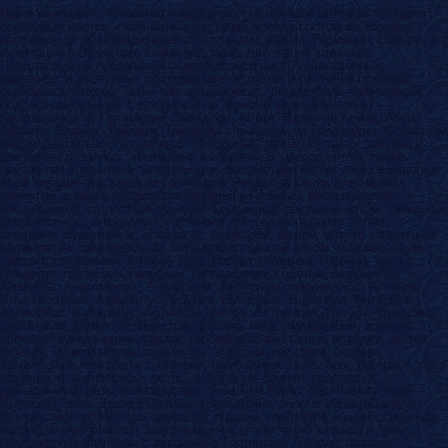
Наша компания - Флоримаг предлагает постоянные оптовые поставки
срезанных цветов и комнатных растений орхидей оптом по Украине
напрямую от производителей в Голландии, Дании, Германии, Европе, и с
плантаций в Эквадоре, Кении под заказ для наших клиентов.
Предлагаем на постоянной основе возможность качественных,
надежных и доступных поставок цветов оптом и растений орхидей
сортовых и миксов, таких как: фаленопсис, дендробиум, цимбидиум,
подростков орхидей с доставкой по Украине через вебшоп от
поставщиков из Голландии, Эквадора, Китая, Израиля, Кении, Азии,
Африки, Японии, Тайваня, Тайланда с выездом из Голландии. Основным
видом деятельности компании "Флоримаг" является заказ, закупка и
доставка срезанных, комнатных и горшечных цветов оптом, также
цветов роз хризантем, экзотики для флористики оптом через вебшоп по
всей Украине под заказ из Голландии Эквадора Кении для наших
клиентов, а также подростков орхидей из Азии от Мики и других
поставщиков подростков орхидей. Горшечные растения оптом, такие как:
фаленопсисы, антуриумы, гортензия, растения-хищники оптом,
эхеверия, суккуленты, аспарагус, мандарин, лимон, цитрус комнатный,
каламантин, филодендрон, титанопсис, бонсай оптом, можжевельник,
самшит для бонсаи, а также срез: Пионы, гвоздика, гербера, кала,
гиацинты, гортензия, георгины, гиппеаструм, годетия, Амариллис,
Анемоны, Анигозантос, Антирриум, Вибурнум, ранункулюс, Аллиум,
Альстромерия, Амарантус, Бруния, Бувардия, Вероника, Антуриум,
Асклепиас, Аспарагус, Астильбе, Астра, Астранция, Бетула, Брассика,
трахелиум, салал, аспидистра, феникс, чика, ледерварен, аралия,
протея, леукодендрон, каллы, гипсофила, фисташка, орхидеи, лилия,
фрезия, орнитогалумы эвкалипты, эустома, гвоздика, гербера,
хамелациум, маттиола, эхеверия, цимбидиум, тюльпаны, берграсс, срез
орхидеи, фаленопсисы, лотос, аспарагус, бруния, краспедия,
дельфиниум, розы пионовидные - rose Red Piano, rose Gravity, rose
Vuvuzella, розы Девида Остина, хризантемы, зелень и экзотика для
флористики оптом с доставкой по Украине - является нашим основным
направлением работы. Закупка цветов оптом через вебшоп и прайс
голландский компании с аукциона в Голландии. За счет прямых