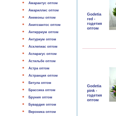
Амарантус оптом
Амариллис оптом
Godetia
Анемоны оптом
red -
годетия
Анигозантос оптом
оптом
Антирриум оптом
Антуриум оптом
Асклепиас оптом
Аспарагус оптом
Астильбе оптом
Астра оптом
Астранция оптом
Бетула оптом
Godetia
Брассика оптом
pink -
годетия
Бруния оптом
оптом
Бувардия оптом
Вероника оптом