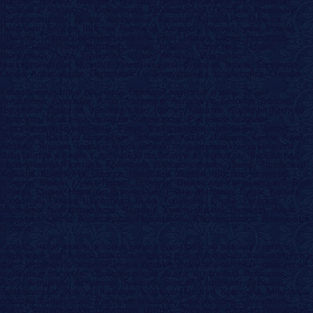
Африки, Японии, Тайваня с опт базы цветов в Киеве с доставкой по
Украине в: Черкассы, Кировоград, Кропивницкий, Полтава, Кременчуг,
Днепропетровск, Днепр, Запорожье, Харьков, Кривой Рог, Одесса,
Николаев, Херсон, Шостка, Чернигов, Конотоп, Нежин, Сумы, Ромны,
Прилуки, Переяслав-Хмельницький, Бiла Церква, Сарни, Новоград-
Волинський, Рiвне, Житомир, Луцьк, Ковель, Коростень, Почаiв,
Шепетовка, Львiв, Тернопiль, Стрий, Ужгород, Мукачево,
Iванофранкiвськ, Чернiвцi, Хмельницький, Винница, Умань, Бердичев,
Смiла, Александрiя, Первомайск, Южноукраинск, Вознесенск, Очаков
Каталог комнатные растений: Орхидей сортовых и микс, Агава,
Аглаонема, Алоказия, Алоэ, Антуриум, Аспарагус, Бегония, Бонсай,
Гортензия, Драцена, Замиокулькас, Кактус, Калатея, Кодиеум (Кротон),
Крассула, Монстера, орхидеи Фаленопсис, Растения хищники,
Сансевиерия, Суккуленты, Фикус, Филодендрон, Цикламен, Цитрус,
Эхеверия, Юкка из Голландии, Эквадора, Китая, Израиля, Кении, Азии,
Африки, Японии, Тайваня через вебшоп голландской компании с опт
базы цветов в Киеве с доставкой по Украине в: Черкассы, Кировоград,
Кропивницкий, Полтава, Кременчуг, Днепропетровск, Днепр, Запорожье,
Харьков, Кривой Рог, Одесса, Николаев, Херсон, Шостка, Чернигов,
Конотоп, Нежин, Сумы, Ромны, Прилуки, Переяслав-Хмельницький, Бiла
Церква, Сарни, Новоград-Волинський, Рiвне, Житомир, Луцьк, Ковель,
Коростень, Почаiв, Шепетовка, Львiв, Тернопiль, Стрий, Ужгород,
Мукачево, Iванофранкiвськ, Чернiвцi, Хмельницький, Винница, Умань,
Бердичев, Смiла, Александрiя, Первомайск, Южноукраинск, Вознесенск,
Очаков
Скачать наши низкие оптовые цены и наш прайс на вазонку - купить
горшечные растения и комнатные цветы для озеленения, ланшафтного и
фито дизайна по оптовой цене в Украине и скачать оптовый прайс на на
комнатные растения: Орхидеи оптом, Агава, Аглаонема, Алоказия,
Алоэ, Антуриум, Аспарагус, Бегония, Бонсай, Гортензия, Драцена,
Замиокулькас, Кактус, Калатея, Кодиеум (Кротон), Крассула, Монстера,
орхидеи Фаленопсис, Растения хищники, Сансевиерия, Суккуленты,
Фикус, Филодендрон, Цикламен, Цитрус, Эхеверия, Юкка из Голландии,