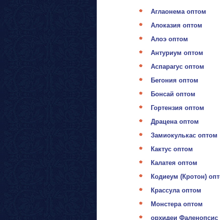
Аглаонема оптом
Алоказия оптом
Алоэ оптом
Антуриум оптом
Аспарагус оптом
Бегония оптом
Бонсай оптом
Гортензия оптом
Драцена оптом
Замиокулькас оптом
Кактус оптом
Калатея оптом
Кодиеум (Кротон) оп
Крассула оптом
Монстера оптом
орхидеи Фаленопсис