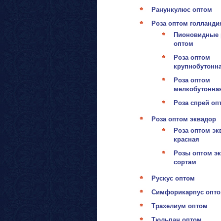
Ранункулюс оптом
Роза оптом голланди
Пионовидные 
оптом
Роза оптом
крупнобутонн
Роза оптом
мелкобутонна
Роза спрей оп
Роза оптом эквадор
Роза оптом эк
красная
Розы оптом эк
сортам
Рускус оптом
Симфорикарпус опт
Трахелиум оптом
Тюльпан оптом