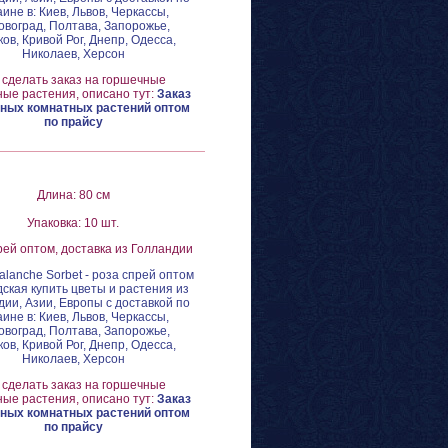
аине в: Киев, Львов, Черкассы,
овоград, Полтава, Запорожье,
ов, Кривой Рог, Днепр, Одесса,
Николаев, Херсон
 сделать заказ на горшечные
ые растения, описано тут:
Заказ
ных комнатных растений оптом
по прайсу
Длина: 80 см
Упаковка: 10 шт.
рей оптом, доставка из Голландии
alanche Sorbet - роза спрей оптом
ская купить цветы и растения из
ии, Азии, Европы с доставкой по
аине в: Киев, Львов, Черкассы,
овоград, Полтава, Запорожье,
ов, Кривой Рог, Днепр, Одесса,
Николаев, Херсон
 сделать заказ на горшечные
ые растения, описано тут:
Заказ
ных комнатных растений оптом
по прайсу