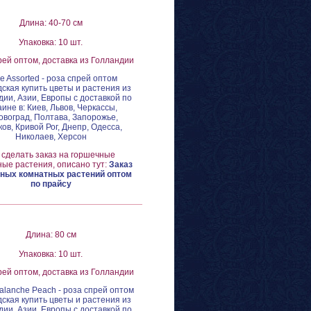
Длина: 40-70 см
Упаковка: 10 шт.
рей оптом, доставка из Голландии
e Assorted - роза спрей оптом
ская купить цветы и растения из
ии, Азии, Европы с доставкой по
аине в: Киев, Львов, Черкассы,
овоград, Полтава, Запорожье,
ов, Кривой Рог, Днепр, Одесса,
Николаев, Херсон
 сделать заказ на горшечные
ые растения, описано тут:
Заказ
ных комнатных растений оптом
по прайсу
Длина: 80 см
Упаковка: 10 шт.
рей оптом, доставка из Голландии
valanche Peach - роза спрей оптом
ская купить цветы и растения из
ии, Азии, Европы с доставкой по