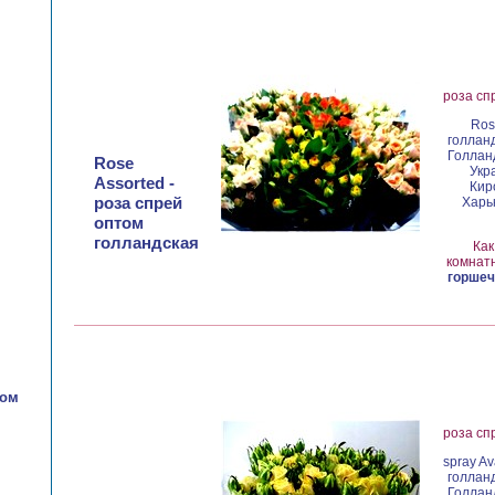
роза сп
Ros
голланд
Голланд
Rose
Укр
Assorted -
Кир
роза спрей
Харьк
оптом
голландская
Как
комнатн
горшеч
том
роза сп
spray A
голланд
Голланд