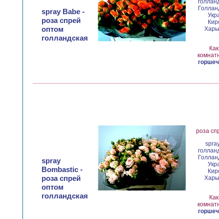
голланд
Голланд
spray Babe -
Укр
роза спрей
Кир
оптом
Харьк
голландская
Как
комнатн
горшеч
роза сп
spra
голланд
Голланд
spray
Укр
Bombastic -
Кир
роза спрей
Харьк
оптом
голландская
Как
комнатн
горшеч