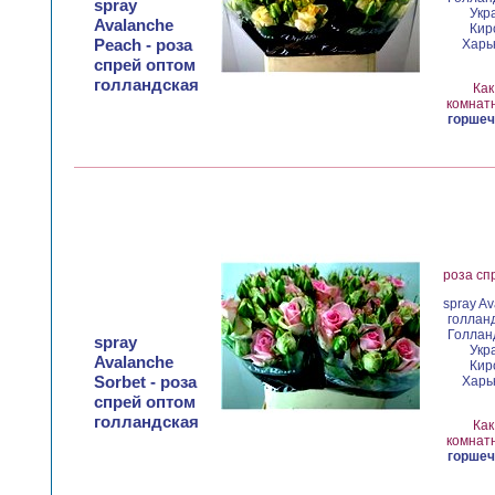
spray
Укр
Avalanche
Кир
Peach - роза
Харьк
спрей оптом
голландская
Как
комнатн
горшеч
роза сп
spray Av
голланд
Голланд
spray
Укр
Avalanche
Кир
Sorbet - роза
Харьк
спрей оптом
голландская
Как
комнатн
горшеч