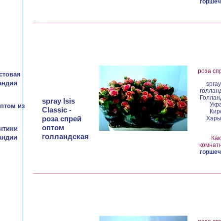
горшеч
роза сп
стовая
андии
spray
голланд
Голланд
spray Isis
Укр
птом из
Classic -
Кир
роза спрей
Харьк
оптом
нтини
голландская
андии
Как
комнатн
горшеч