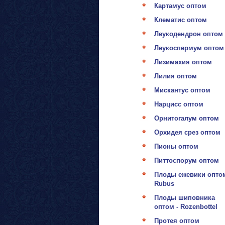
Картамус оптом
Клематис оптом
Леукодендрон оптом
Леукоспермум оптом
Лизимахия оптом
Лилия оптом
Мискантус оптом
Нарцисс оптом
Орнитогалум оптом
Орхидея срез оптом
Пионы оптом
Питтоспорум оптом
Плоды ежевики оптом
Rubus
Плоды шиповника
оптом - Rozenbottel
Протея оптом