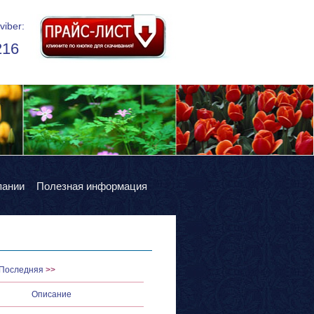
viber:
216
пании
Полезная информация
Последняя
>>
Описание