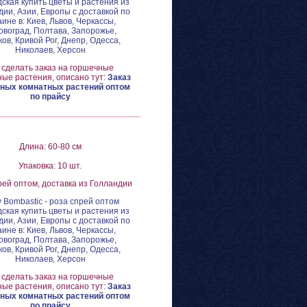
ская купить цветы и растения из
ии, Азии, Европы с доставкой по
аине в: Киев, Львов, Черкассы,
овоград, Полтава, Запорожье,
ов, Кривой Рог, Днепр, Одесса,
Николаев, Херсон
 сделать заказ на горшечные
ые растения, описано тут:
Заказ
ных комнатных растений оптом
по прайсу
Длина: 60-80 см
Упаковка: 10 шт.
рей оптом, доставка из Голландии
y Bombastic - роза спрей оптом
ская купить цветы и растения из
ии, Азии, Европы с доставкой по
аине в: Киев, Львов, Черкассы,
овоград, Полтава, Запорожье,
ов, Кривой Рог, Днепр, Одесса,
Николаев, Херсон
 сделать заказ на горшечные
ые растения, описано тут:
Заказ
ных комнатных растений оптом
по прайсу