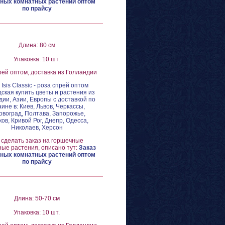
ных комнатных растений оптом
по прайсу
Длина: 80 см
Упаковка: 10 шт.
рей оптом, доставка из Голландии
 Isis Classic - роза спрей оптом
ская купить цветы и растения из
ии, Азии, Европы с доставкой по
аине в: Киев, Львов, Черкассы,
овоград, Полтава, Запорожье,
ов, Кривой Рог, Днепр, Одесса,
Николаев, Херсон
 сделать заказ на горшечные
ые растения, описано тут:
Заказ
ных комнатных растений оптом
по прайсу
Длина: 50-70 см
Упаковка: 10 шт.