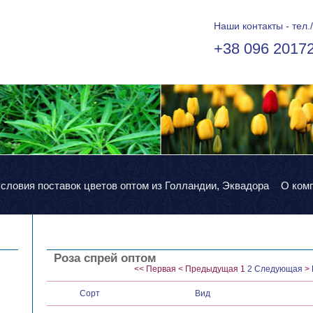
Наши контакты - тел./
+38 096 2017
условия поставок цветов оптом из Голландии, Эквадора
О ком
Роза спрей оптом
<<
Первая
<
Предыдущая
1
2
Следующая
>
Сорт
Вид