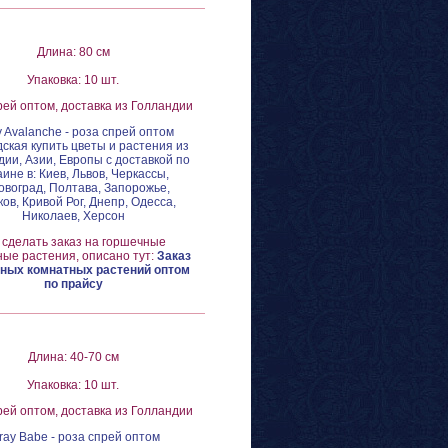
Длина: 80 см
Упаковка: 10 шт.
рей оптом, доставка из Голландии
y Avalanche - роза спрей оптом
ская купить цветы и растения из
ии, Азии, Европы с доставкой по
аине в: Киев, Львов, Черкассы,
овоград, Полтава, Запорожье,
ов, Кривой Рог, Днепр, Одесса,
Николаев, Херсон
 сделать заказ на горшечные
ые растения, описано тут:
Заказ
ных комнатных растений оптом
по прайсу
Длина: 40-70 см
Упаковка: 10 шт.
рей оптом, доставка из Голландии
ray Babe - роза спрей оптом