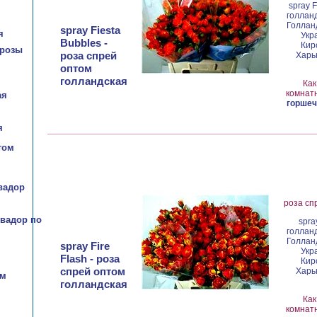
spray 
голланд
Голланд
spray Fiesta
я
Укр
Bubbles -
Кир
розы
роза спрей
Харьк
оптом
голландская
Как
комнатн
ая
горшеч
я
том
вадор
роза сп
вадор по
spra
голланд
Голланд
spray Fire
Укр
Flash - роза
Кир
спрей оптом
Харьк
ом
голландская
Как
комнатн