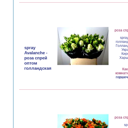
роза сп
spra
голланд
Голланд
spray
Укр
Avalanche -
Кир
роза спрей
Харьк
оптом
голландская
Как
комнатн
горшеч
роза сп
sp