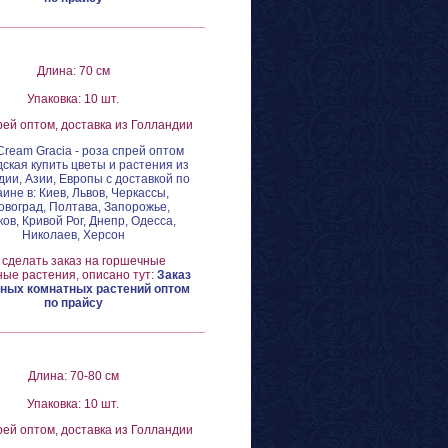
Длина: 70 см
Упаковка: 10 шт.
рей оптом, доставка из Голландии
Cream Gracia - роза спрей оптом
ская купить цветы и растения из
ии, Азии, Европы с доставкой по
аине в: Киев, Львов, Черкассы,
овоград, Полтава, Запорожье,
ов, Кривой Рог, Днепр, Одесса,
Николаев, Херсон
 сделать заказ на горшечные
ые растения, описано тут:
Заказ
ных комнатных растений оптом
по прайсу
Длина: 70-80 см
Упаковка: 10 шт.
рей оптом, доставка из Голландии