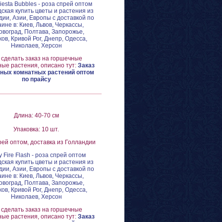
Fiesta Bubbles - роза спрей оптом
ская купить цветы и растения из
ии, Азии, Европы с доставкой по
аине в: Киев, Львов, Черкассы,
овоград, Полтава, Запорожье,
ов, Кривой Рог, Днепр, Одесса,
Николаев, Херсон
 сделать заказ на горшечные
ые растения, описано тут:
Заказ
ных комнатных растений оптом
по прайсу
Длина: 40-70 см
Упаковка: 10 шт.
рей оптом, доставка из Голландии
y Fire Flash - роза спрей оптом
ская купить цветы и растения из
ии, Азии, Европы с доставкой по
аине в: Киев, Львов, Черкассы,
овоград, Полтава, Запорожье,
ов, Кривой Рог, Днепр, Одесса,
Николаев, Херсон
 сделать заказ на горшечные
ые растения, описано тут:
Заказ