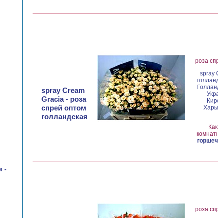
роза сп
spray 
голланд
Голланд
spray Cream
Укр
Gracia - роза
Кир
спрей оптом
Харьк
голландская
Как
комнатн
горшеч
 -
роза сп