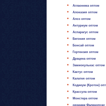
Аглаонема оптом
Алоказия оптом
Алоэ оптом
Антуриум оптом
Аспарагус оптом
Бегония оптом
Бонсай оптом
Гортензия оптом
Драцена оптом
Замиокулькас оптом
Кактус оптом
Калатея оптом
Кодиеум (Кротон) оп
Крассула оптом
Монстера оптом
орхидеи Фаленопсис