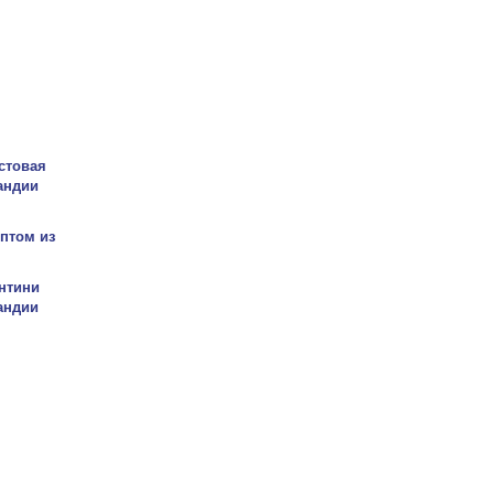
стовая
андии
птом из
нтини
андии