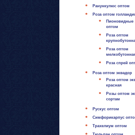
Ранункулюс оптом
Роза оптом голланди
Пионовидные 
оптом
Роза оптом
крупнобутонн
Роза оптом
мелкобутонна
Роза спрей оп
Роза оптом эквадор
Роза оптом эк
красная
Розы оптом эк
сортам
Рускус оптом
Симфорикарпус опт
Трахелиум оптом
Тюльпан оптом