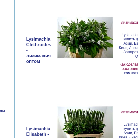
лизимахия
Lysimach
Lysimachia
купить 
Азии, Е
Clethroides
Киев, Льво
-
Запорож
лизимахия
О
оптом
Как сдела
растения
комнатн
том
лизимахия
Lysimac
Lysimachia
купить 
Азии, Е
Elisabeth -
Киев, Льво