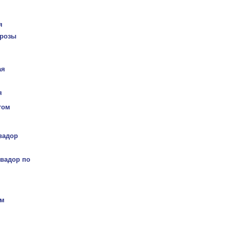
я
розы
ая
я
том
вадор
вадор по
ом