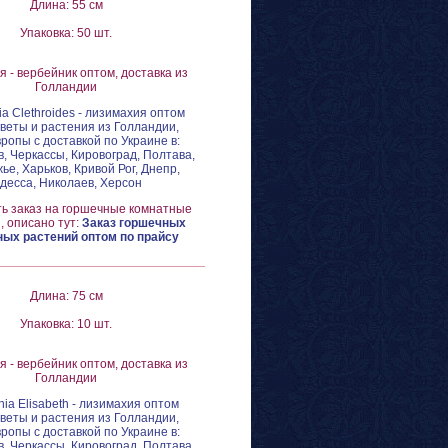
Длина: 55 см
Упаковка: 50 шт.
 - вербейник оптом, доставка из
Голландии
ia Clethroides - лизимахия оптом
цветы и растения из Голландии,
вропы с доставкой по Украине в:
в, Черкассы, Кировоград, Полтава,
ье, Харьков, Кривой Рог, Днепр,
десса, Николаев, Херсон
ть заказ на горшечные комнатные
, описано тут:
Заказ горшечных
ых растений оптом по прайсу
Длина: 75 см
Упаковка: 10 шт.
 - вербейник оптом, доставка из
Голландии
hia Elisabeth - лизимахия оптом
цветы и растения из Голландии,
вропы с доставкой по Украине в:
в, Черкассы, Кировоград, Полтава,