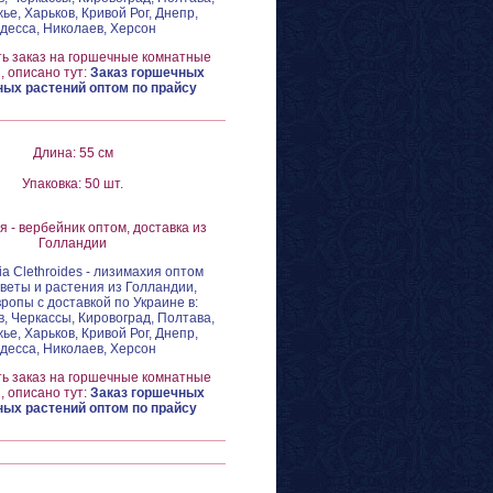
ье, Харьков, Кривой Рог, Днепр,
десса, Николаев, Херсон
ть заказ на горшечные комнатные
, описано тут:
Заказ горшечных
ых растений оптом по прайсу
Длина: 55 см
Упаковка: 50 шт.
 - вербейник оптом, доставка из
Голландии
ia Clethroides - лизимахия оптом
цветы и растения из Голландии,
вропы с доставкой по Украине в:
в, Черкассы, Кировоград, Полтава,
ье, Харьков, Кривой Рог, Днепр,
десса, Николаев, Херсон
ть заказ на горшечные комнатные
, описано тут:
Заказ горшечных
ых растений оптом по прайсу