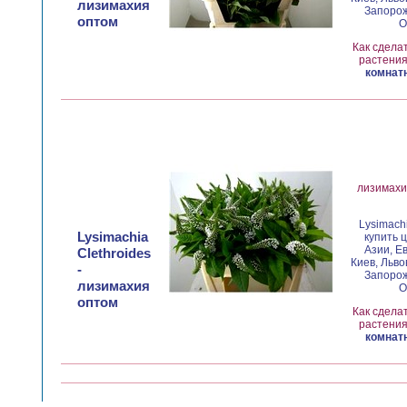
лизимахия
Запорож
оптом
О
Как сдела
растения
комнатн
лизимахия
Lysimach
Lysimachia
купить 
Азии, Е
Clethroides
Киев, Льво
-
Запорож
лизимахия
О
оптом
Как сдела
растения
комнатн