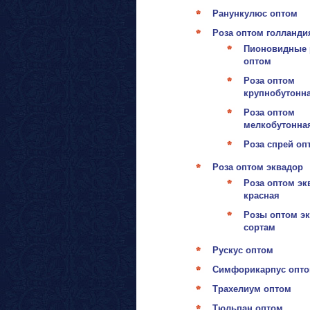
Ранункулюс оптом
Роза оптом голланди
Пионовидные 
оптом
Роза оптом
крупнобутонн
Роза оптом
мелкобутонна
Роза спрей оп
Роза оптом эквадор
Роза оптом эк
красная
Розы оптом эк
сортам
Рускус оптом
Симфорикарпус опт
Трахелиум оптом
Тюльпан оптом