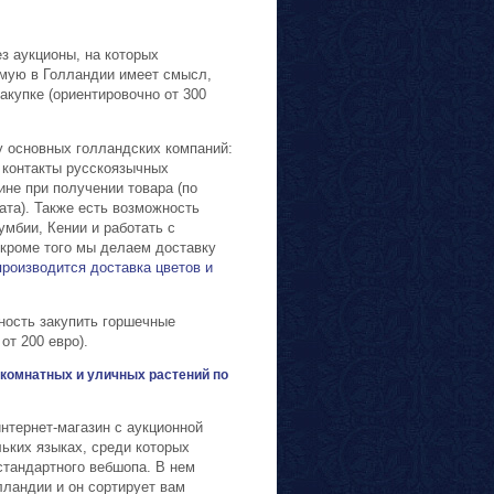
з аукционы, на которых
мую в Голландии имеет смысл,
акупке (ориентировочно от 300
у основных голландских компаний:
, контакты русскоязычных
не при получении товара (по
ата). Также есть возможность
умбии, Кении и работать с
кроме того мы делаем доставку
производится доставка цветов и
ность закупить горшечные
от 200 евро).
комнатных и уличных растений по
интернет-магазин с аукционной
ьких языках, среди которых
стандартного вебшопа. В нем
лландии и он сортирует вам