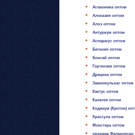
Аглаонема оптом
Алоказия оптом
Алоэ оптом
Антуриум оптом
Аспарагус оптом
Бегония оптом
Бонсай оптом
Гортензия оптом
Драцена оптом
Замиокулькас оптом
Кактус оптом
Калатея оптом
Кодиеум (Кротон) оп
Крассула оптом
Монстера оптом
орхидеи Фаленопсис