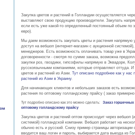
Закупка цветов и растений в Голландии осуществляется чере
выставляют свою продукцию производители. Закупать напря
если есть уже какой-то определенный постоянный объем по з
евро).
Мы даем возможность закупать цветы и растения напрямую 
доступ на вебшоп (интернет-магазин с аукционной системой)
менеджеров. Есть возможность оплачивать товар уже в Украи
договоренности - смотря по сумме заказа, возможна предопл
закупки роз, гвоздики, гипсофилы напрямую в Эквадоре, Кол
русскоязычными компаниями, которые отправляют оттуда. И 
цветов и растений из Азии.
Тут описано подробнее как у нас 
растений из Азии в Украину
.
Для начинающих клиентов и небольших заказов есть возмож
растения по оптовому голландскому прайсу ( заказ примерно 
Тут подробно описано как это можно сделать:
Заказ горшечных 
оптовому голландскому прайсу
том
Закупка цветов и растений оптом происходит через вебшоп (
системой) голландской компании. Вебшоп работает на нескол
обычно есть и русский. Снизу пример страницы авторизации 
вводится ваш логин и пароль, выбирается дата выезда из Го