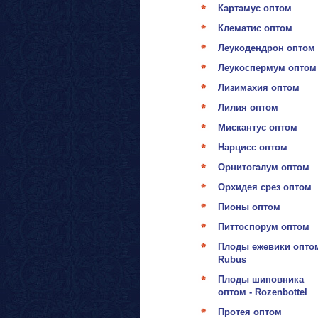
Картамус оптом
Клематис оптом
Леукодендрон оптом
Леукоспермум оптом
Лизимахия оптом
Лилия оптом
Мискантус оптом
Нарцисс оптом
Орнитогалум оптом
Орхидея срез оптом
Пионы оптом
Питтоспорум оптом
Плоды ежевики оптом
Rubus
Плоды шиповника
оптом - Rozenbottel
Протея оптом