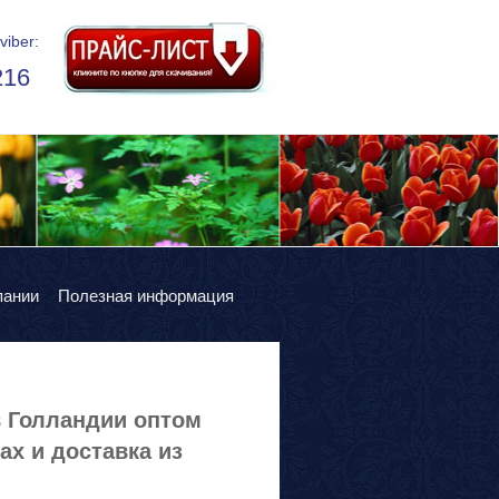
viber:
216
пании
Полезная информация
в Голландии оптом
х и доставка из