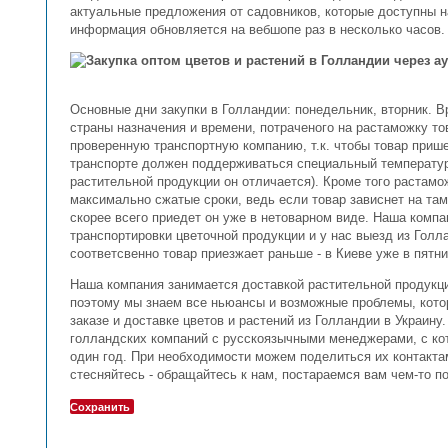
актуальные предложения от садовников, которые доступны 
информация обновляется на вебшопе раз в несколько часов.
Основные дни закупки в Голландии: понедельник, вторник. Вр
страны назначения и времени, потраченого на растаможку то
проверенную транспортную компанию, т.к. чтобы товар прише
транспорте должен поддерживаться специальный температур
растительной продукции он отличается). Кроме того растамо
максимально сжатые сроки, ведь если товар зависнет на там
скорее всего приедет он уже в нетоварном виде. Наша компа
транспортировки цветочной продукции и у нас выезд из Голл
соответсвенно товар приезжает раньше - в Киеве уже в пятн
Наша компания занимается доставкой растительной продукци
поэтому мы знаем все ньюансы и возможные проблемы, котор
заказе и доставке цветов и растений из Голландии в Украину
голландских компаний с русскоязычными менеджерами, с ко
один год. При необходимости можем поделиться их контактам
стесняйтесь - обращайтесь к нам, постараемся вам чем-то по
Сохранить