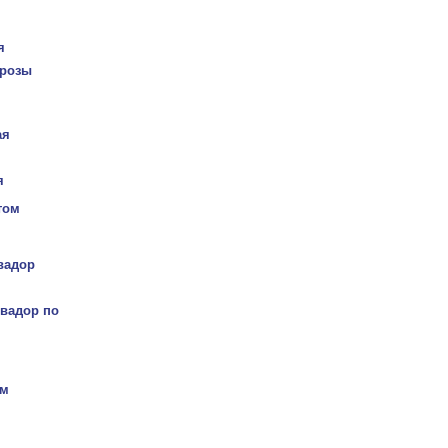
я
розы
ая
я
том
вадор
вадор по
ом