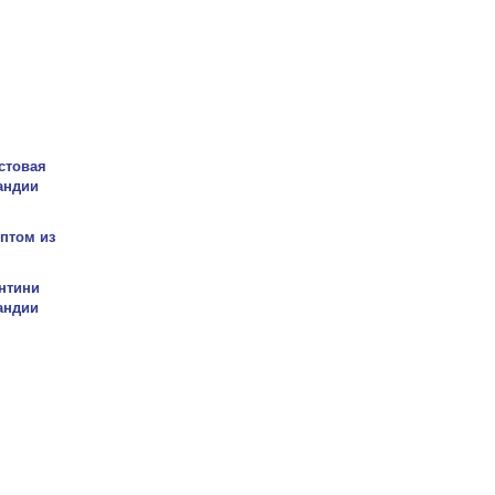
стовая
андии
птом из
нтини
андии